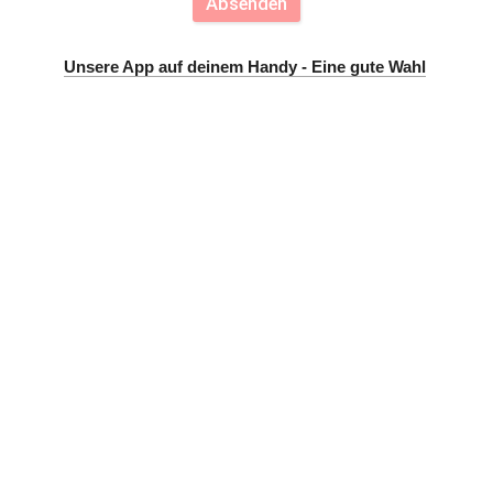
Absenden
interessanten und kameradschaftlichen
Tag mit euch! Freiwillige Feuerwehr
Unsere App auf deinem
 Handy - Eine gute Wahl
Dargensdorf 🚒👨‍🚒👩‍🚒 Text Bilder KI
unterstützt: FFD R. Benke