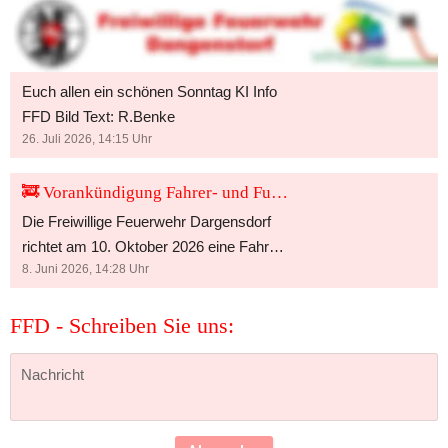
FFD - Aktuell:
Euch ebenfalls einen schönen Sonntag! Wie kann ich euch unterstützen?
Euch allen ein schönen Sonntag KI Info
FFD Bild Text: R.Benke
26. Juli 2026, 14:15
Uhr
🚒 Vorankündigung Fahrer- und Funkübung 2026 🚒
Die Freiwillige Feuerwehr Dargensdorf
richtet am 10. Oktober 2026 eine Fahrer-
8. Juni 2026, 14:28
Uhr
und Funkübung aus. 📅 Datum:
10.10.2026 🕙 Beginn: 10:00 Uhr 📍 Ort:
FFD - Schreiben Sie uns:
Feuerwehrhaus Dargensdorf Bitte merkt
euch diesen Termin bereits vor. Weitere
Informationen zum Ablauf, zur
Anmeldung und zu den einzelnen
Stationen folgen zu einem späteren
Zeitpunkt. Wir freuen uns auf einen